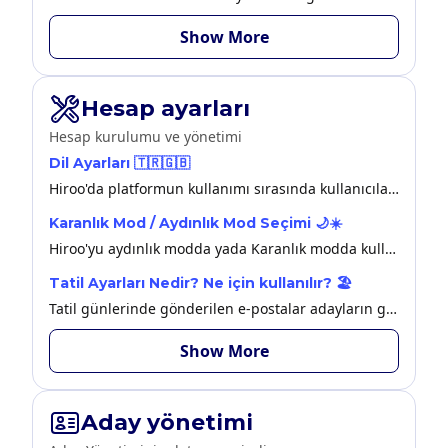
Show More
Hesap ayarları
Hesap kurulumu ve yönetimi
Dil Ayarları 🇹🇷🇬🇧
Hiroo'da platformun kullanımı sırasında kullanıcılar için Türkçe ve İngilizce olmak üzere 2 dil seçeneği sunulmuştur.
Karanlık Mod / Aydınlık Mod Seçimi 🌙☀️
Hiroo'yu aydınlık modda yada Karanlık modda kullanım seçiminizi Ayarlar > Genel Ayarlar kısmından yapabilirsiniz.
Tatil Ayarları Nedir? Ne için kullanılır? 🏖️
Tatil günlerinde gönderilen e-postalar adayların gözünden kaçabilir. Hiroo ile bunu engelleyebilirsiniz.
Show More
Aday yönetimi