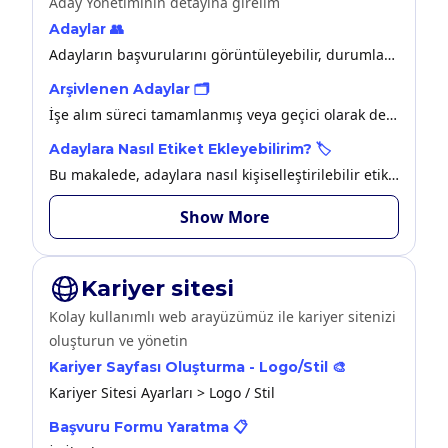
Aday Yönetiminin detayına girelim
Adaylar 👥
Adayların başvurularını görüntüleyebilir, durumlarını güncelleyebilir ve iletişim kurabilirsiniz.
Arşivlenen Adaylar 🗂️
İşe alım süreci tamamlanmış veya geçici olarak değerlendirme dışı bırakılmış adayların listelendiği yerdir.
Adaylara Nasıl Etiket Ekleyebilirim? 🏷️
Bu makalede, adaylara nasıl kişiselleştirilebilir etiket (tag) ekleyebileceğinizi bulabilirsiniz.
Show More
Kariyer sitesi
Kolay kullanımlı web arayüzümüz ile kariyer sitenizi
oluşturun ve yönetin
Kariyer Sayfası Oluşturma - Logo/Stil 🎨
Kariyer Sitesi Ayarları > Logo / Stil
Başvuru Formu Yaratma 📋