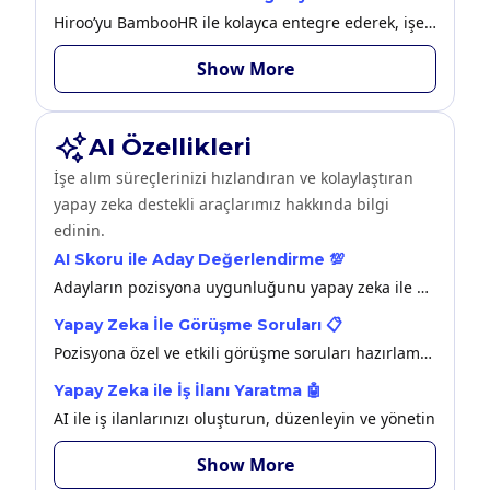
Hiroo’yu BambooHR ile kolayca entegre ederek, işe alınan adayların BambooHR’da otomatik olarak çalışan olarak oluşturulmasını sağlayın.
Show More
AI Özellikleri
İşe alım süreçlerinizi hızlandıran ve kolaylaştıran
yapay zeka destekli araçlarımız hakkında bilgi
edinin.
AI Skoru ile Aday Değerlendirme 💯
Adayların pozisyona uygunluğunu yapay zeka ile analiz edip puanlayarak en doğru adayları hızla tespit edin.
Yapay Zeka İle Görüşme Soruları 📋
Pozisyona özel ve etkili görüşme soruları hazırlamak için yapay zeka destekli çözümümüzden yararlanın.
Yapay Zeka ile İş İlanı Yaratma 🤖
AI ile iş ilanlarınızı oluşturun, düzenleyin ve yönetin
Show More