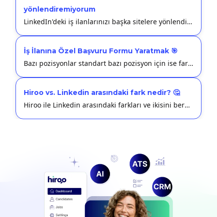
yönlendiremiyorum
LinkedIn'deki iş ilanlarınızı başka sitelere yönlendirememe nedenlerini ve çözüm yollarını bu makalede bulabilirsiniz.
İş İlanına Özel Başvuru Formu Yaratmak 🎯
Bazı pozisyonlar standart bazı pozisyon için ise farklılaştırılmış başvuru formu oluşturabilir, spesifik sorular sorabilirsiniz.
Hiroo vs. Linkedin arasındaki fark nedir? 🤔
Hiroo ile Linkedin arasındaki farkları ve ikisini beraber nasıl kullanabileceğinizi merak ediyorsanız bu makaleye bakabilirsiniz.