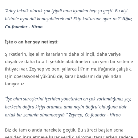
“Aday teknik olarak çok iyiydi ama içimden hep şu geçti: Bu kişi
bizimle aynı dili konuşabilecek mi? Ekip kültürüne uyar mı?”
Uğur,
Co-founder - Hiroo
İşte o an her şey netleşti:
Şirketlerin, işe alım kararlarını daha bilinçli, daha veriye
dayalı ve daha tutarlı şekilde alabilmeleri için yeni bir sisteme
ihtiyacı var. Zeynep ve ben, yıllarca İK’nın mutfağında çalıştık.
İşin operasyonel yükünü de, karar baskısını da yakından
tanıyoruz.
“İşe alım süreçlerini içeriden yönetirken en çok zorlandığımız şey,
herkesin doğru kişiyi araması ama neyin ‘doğru’ olduğuna dair
ortak bir zeminin olmamasıydı.”
Zeynep, Co-founder - Hiroo
Biz de tam o anda harekete geçtik. Bu süreci baştan sona
yeniden inşa etmeye karar verdik. Hiroo’yu tasarlarken sadece