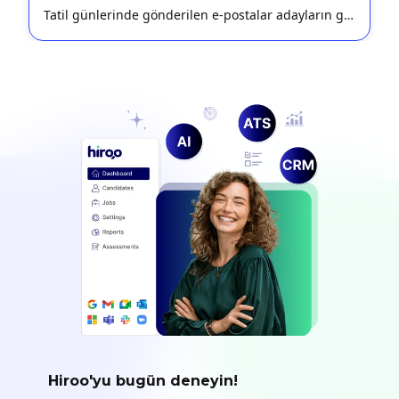
Tatil günlerinde gönderilen e-postalar adayların gözünden kaçabilir. Hiroo ile bunu engelleyebilirsiniz.
Hiroo'yu bugün deneyin!