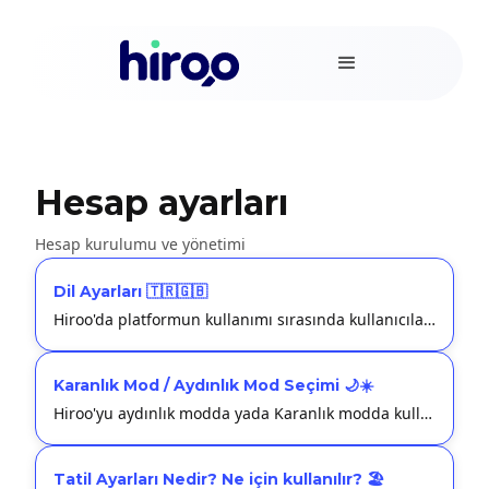
Hesap ayarları
Hesap kurulumu ve yönetimi
Dil Ayarları 🇹🇷🇬🇧
Hiroo'da platformun kullanımı sırasında kullanıcılar için Türkçe ve İngilizce olmak üzere 2 dil seçeneği sunulmuştur.
Karanlık Mod / Aydınlık Mod Seçimi 🌙☀️
Hiroo'yu aydınlık modda yada Karanlık modda kullanım seçiminizi Ayarlar > Genel Ayarlar kısmından yapabilirsiniz.
Tatil Ayarları Nedir? Ne için kullanılır? 🏖️