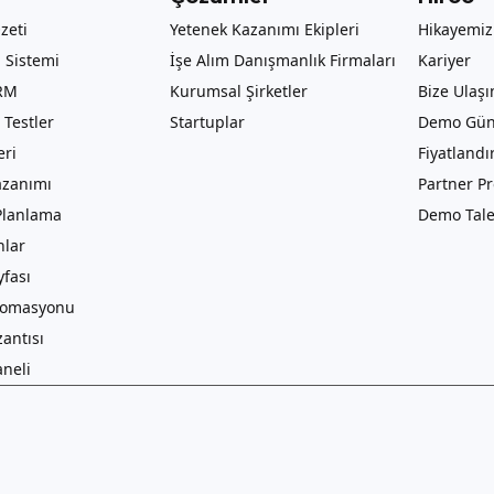
zeti
Yetenek Kazanımı Ekipleri
Hikayemiz
 Sistemi
İşe Alım Danışmanlık Firmaları
Kariyer
RM
Kurumsal Şirketler
Bize Ulaşı
Testler
Startuplar
Demo Gü
eri
Fiyatland
azanımı
Partner P
Planlama
Demo Tale
lar
yfası
tomasyonu
antısı
aneli