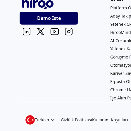
Platform Ö
Aday Takip
Demo İste
Yetenek C
HirooMind 
AI Çözüml
Yetenek K
Görüşme 
Otomasyon
Kariyer Sa
E-posta O
Chrome Uz
İşe Alım P
Turkish
Gizlilik Politikası
Kullanım Koşulları