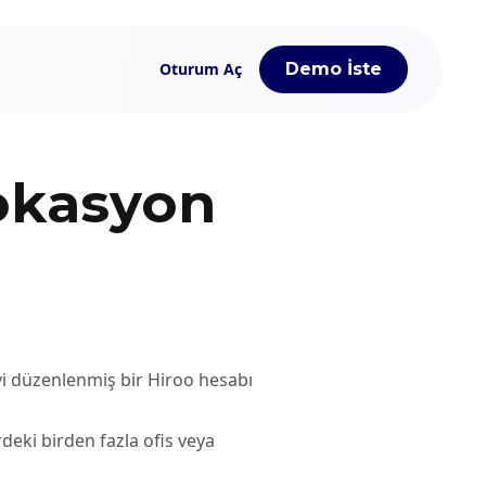
Oturum Aç
Demo İste
Lokasyon
yi düzenlenmiş bir Hiroo hesabı
rdeki birden fazla ofis veya