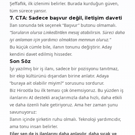
Şeffaflık, ilk izlenimi belirler. Burada kurduğun güven,
tüm sürece yansır.
7. CTA: Sadece başvur değil, iletişim daveti
İlan sonunda tek seçenek “Başvur” butonu olmamalı.
“Soruların olursa LinkedIn’den mesaj atabilirsin. Süreci daha
iyi anlaman için yardımcı olmaktan memnun oluruz.”
Bu küçük cümle bile, ilanın tonunu değiştirir. Aday
kendini davet edilmiş hisseder.
Son Söz
İyi yazılmış bir iş ilanı, sadece bir pozisyonu tanıtmaz,
bir ekip kültürünü dışarıdan birine anlatır. Adaya
“buraya ait olabilir miyim?” sorusunu sordurur.
Biz Hiroo’da bu ilk teması çok önemsiyoruz. Bu yüzden iş
ilanlarını AI destekli araçlarımızla daha hızlı, daha etkili
ve daha özenli hale getiriyoruz. Ama her zaman şunu
savunuyoruz:
İlanın içinde şirketin ruhu olmalı. Teknoloji yardımcıdır,
ama tonu insan belirler.
Eğer sen de iş ilanlarını daha anlaşılır, daha sıcak ve