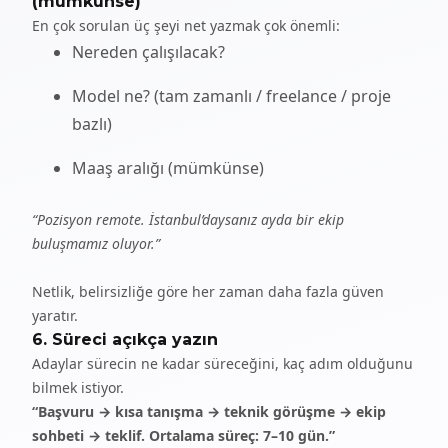
(mümkünse)
En çok sorulan üç şeyi net yazmak çok önemli:
Nereden çalışılacak?
Model ne? (tam zamanlı / freelance / proje
bazlı)
Maaş aralığı (mümkünse)
“Pozisyon remote. İstanbul’daysanız ayda bir ekip
buluşmamız oluyor.”
Netlik, belirsizliğe göre her zaman daha fazla güven
yaratır.
6. Süreci açıkça yazın
Adaylar sürecin ne kadar süreceğini, kaç adım olduğunu
bilmek istiyor.
“Başvuru → kısa tanışma → teknik görüşme → ekip
sohbeti → teklif. Ortalama süreç: 7–10 gün.”