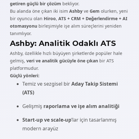
getiren güçlü bir çözüm
bekliyor.
Bu alanda öne çıkan iki isim
Ashby
ve
Gem
olurken, yeni
bir oyuncu olan
Hiroo
,
ATS + CRM + Değerlendirme + AI
otomasyonu
birleşimiyle işe alım süreçlerini yeniden
tanımlıyor.
Ashby: Analitik Odaklı ATS
Ashby, özellikle hızlı büyüyen şirketlerde popüler hale
gelmiş,
veri ve analitik gücüyle öne çıkan
bir ATS
platformudur.
Güçlü yönleri:
Temiz ve sezgisel bir
Aday Takip Sistemi
(ATS)
Gelişmiş
raporlama ve işe alım analitiği
Start-up ve scale-up
’lar için tasarlanmış
modern arayüz