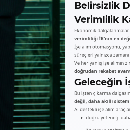
Belirsizlik
Verimlilik K
Ekonomik dalgalanmalar v
verimliliği İK’nın en değ
İşe alım otomasyonu, yapı
süreçleri yalnızca zamanı
Ve her yanlış işe alımın z
doğrudan rekabet avant
Geleceğin 
Bu işten çıkarma dalgasın
değil, daha akıllı sistem
AI destekli işe alım araçlar
doğru yeteneği daha