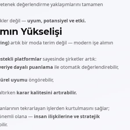
i yetenek değerlendirme yaklaşımlarını tamamen
ikler değil —
uyum, potansiyel ve etki.
lımın Yükselişi
ring)
artık bir moda terim değil — modern işe alımın
stekli platformlar
sayesinde şirketler artık:
veriye dayalı puanlama
ile otomatik değerlendirebilir,
türel uyumu
öngörebilir,
altırken
karar kalitesini artırabilir.
nlarının tekrarlayan işlerden kurtulmasını sağlar;
 önemli olana —
insan ilişkilerine ve stratejik
lir.