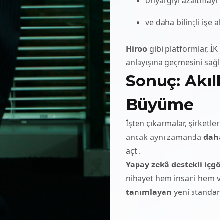
önyargıyı azaltmayı
ve daha bilinçli işe 
Hiroo
gibi platformlar, İK 
anlayışına geçmesini sağlı
Sonuç: Akıll
Büyüme
İşten çıkarmalar, şirketle
ancak aynı zamanda
daha
açtı.
Yapay zekâ destekli içgö
nihayet hem insani hem v
tanımlayan
yeni standar