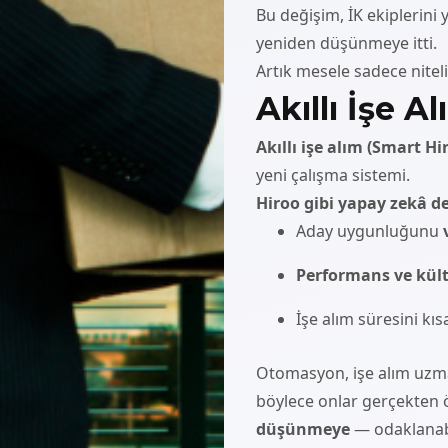
Bu değişim, İK ekiplerin
yeniden düşünmeye itti.
Artık mesele sadece nitel
Akıllı İşe A
Akıllı işe alım (Smart Hi
yeni çalışma sistemi.
Hiroo gibi yapay zekâ de
Aday uygunluğunu
Performans ve kül
İşe alım süresini kıs
Otomasyon, işe alım uzma
böylece onlar gerçekten
düşünmeye
— odaklanabi