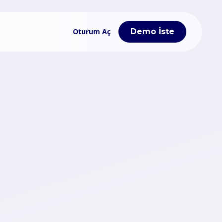
Oturum Aç
Demo İste