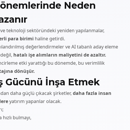
 Dönemlerinde Neden
azanır
e teknoloji sektöründeki yeniden yapılanmalar,
erli para birimi
haline getirdi.
landırılmış değerlendirmeler ve AI tabanlı aday eleme
 değil,
hatalı işe alımların maliyetini de azaltır.
incirleme etki yarattığı bu dönemde, bu verimlilik
ajına dönüşür.
İş Gücünü İnşa Etmek
dan daha güçlü çıkacak şirketler,
daha fazla insan
lere
yatırım yapanlar olacak.
ı;
 hızlı bulmayı,