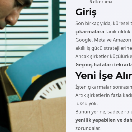
6 dk okuma
Giriş
Son birkaç yılda, küresel
çıkarmalara
tanık olduk.
Google, Meta ve Amazon gib
akıllı iş gücü stratejilerin
Ancak şirketler küçülürken
Geçmiş hataları tekrarl
Yeni İşe Al
İşten çıkarmalar sonrası
Artık şirketlerin fazla k
lüksü yok.
Bunun yerine, sadece rol
yenilik yapabilen ve dah
zorundalar.