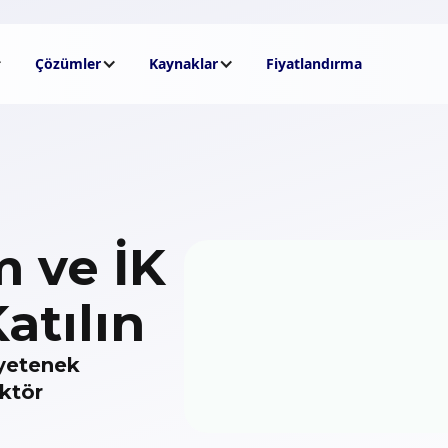
Çözümler
Kaynaklar
Fiyatlandırma
m ve İK
atılın
 yetenek
ektör