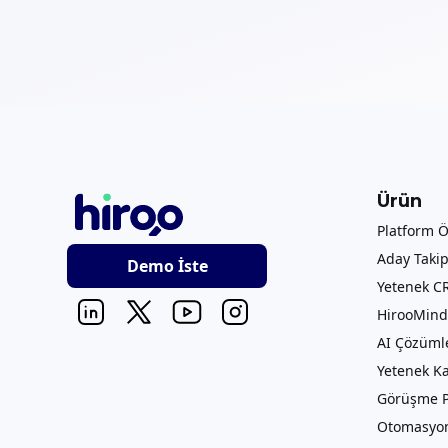
Ürün
Platform Ö
Aday Takip
Demo İste
Yetenek C
HirooMind 
AI Çözüml
Yetenek K
Görüşme 
Otomasyon