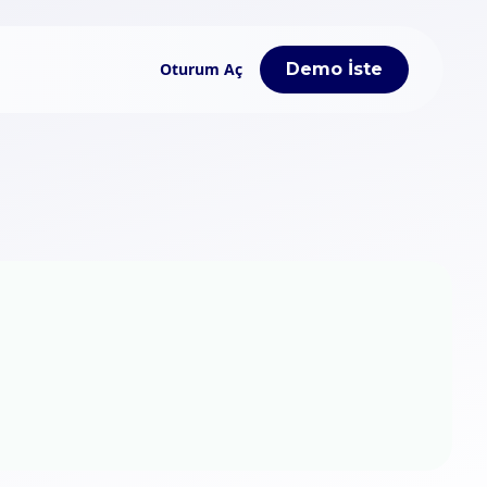
Oturum Aç
Demo İste