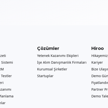
Çözümler
Hiroo
zeti
Yetenek Kazanımı Ekipleri
Hikayemiz
 Sistemi
İşe Alım Danışmanlık Firmaları
Kariyer
RM
Kurumsal Şirketler
Bize Ulaşı
Testler
Startuplar
Demo Gü
eri
Fiyatland
azanımı
Partner P
Planlama
Demo Tale
lar