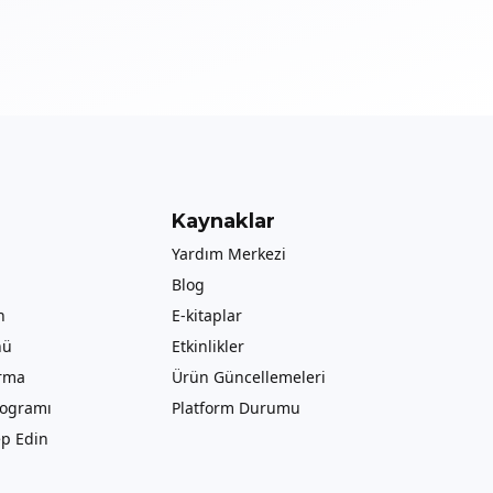
Kaynaklar
Yardım Merkezi
Blog
n
E-kitaplar
nü
Etkinlikler
ırma
Ürün Güncellemeleri
rogramı
Platform Durumu
p Edin