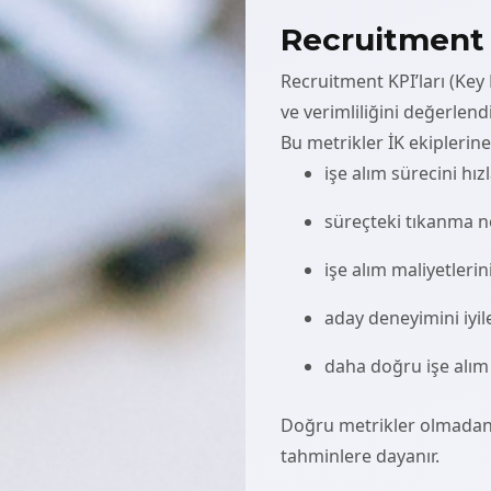
Recruitment 
Recruitment KPI’ları (Key 
ve verimliliğini değerlendi
Bu metrikler İK ekiplerin
işe alım sürecini hı
süreçteki tıkanma n
işe alım maliyetleri
aday deneyimini iyi
daha doğru işe alım
Doğru metrikler olmadan, 
tahminlere dayanır.