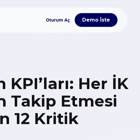
Oturum Aç
Demo İste
m KPI’ları: Her İK
n Takip Etmesi
 12 Kritik