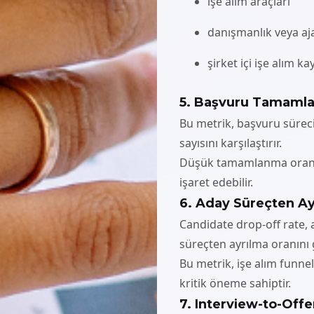
işe alım araçları
danışmanlık veya aja
şirket içi işe alım ka
5. Başvuru Tamamla
Bu metrik, başvuru sürec
sayısını karşılaştırır.
Düşük tamamlanma oranı,
işaret edebilir.
6. Aday Süreçten Ay
Candidate drop-off rate,
süreçten ayrılma oranını g
Bu metrik, işe alım funne
kritik öneme sahiptir.
7. Interview-to-Offe