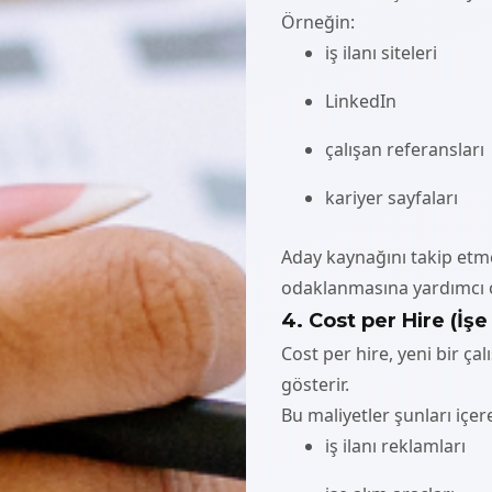
Örneğin:
iş ilanı siteleri
LinkedIn
çalışan referansları
kariyer sayfaları
Aday kaynağını takip etmek
odaklanmasına yardımcı o
4. Cost per Hire (İşe
Cost per hire, yeni bir ça
gösterir.
Bu maliyetler şunları içere
iş ilanı reklamları