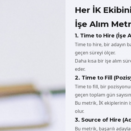
Her İK Ekibi
İşe Alım Metr
1. Time to Hire (İşe 
Time to hire, bir adayın b
geçen süreyi ölçer.
Daha kısa bir işe alım sür
eder.
2. Time to Fill (Poz
Time to fill, bir pozisyon
geçen toplam gün sayısını
Bu metrik, İK ekiplerinin 
olur.
3. Source of Hire (A
Bu metrik, başarılı adayla