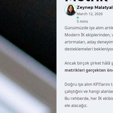
Zeynep Malatyal
March 12, 2026
5 mins
Günümüzde işe alım artık 
Modern İK ekiplerinden, ve
artırmaları, aday deneyimi
desteklemeleri bekleniyor
Ancak birçok şirket hâlâ ş
metrikleri gerçekten ön
Doğru işe alım KPI’larını 
çalıştığını ve hangi alanla
Bu rehberde, her İK ekibi
ele alacağız.