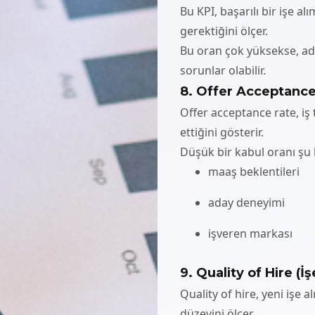
Bu KPI, başarılı bir işe 
gerektiğini ölçer.
Bu oran çok yüksekse, ad
sorunlar olabilir.
8. Offer Acceptance 
Offer acceptance rate, iş 
ettiğini gösterir.
Düşük bir kabul oranı şu k
maaş beklentileri
aday deneyimi
işveren markası
9. Quality of Hire (İş
Quality of hire, yeni işe 
düzeyini ölçer.