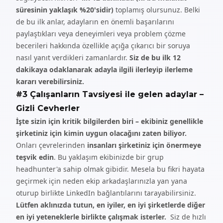
süresinin yaklaşık %20'sidir)
toplamış olursunuz. Belki
de bu ilk anlar, adayların en önemli başarılarını
paylaştıkları veya deneyimleri veya problem çözme
becerileri hakkında özellikle açığa çıkarıcı bir soruya
nasıl yanıt verdikleri zamanlardır.
Siz de bu ilk 12
dakikaya odaklanarak adayla ilgili ilerleyip ilerleme
kararı verebilirsiniz.
#3 Çalışanların Tavsiyesi ile gelen adaylar –
Gizli Cevherler
İşte sizin için kritik bilgilerden biri – ekibiniz genellikle
şirketiniz için kimin uygun olacağını zaten biliyor.
Onları çevrelerinden
insanları şirketiniz için önermeye
teşvik edin
. Bu yaklaşım ekibinizde bir grup
headhunter'a sahip olmak gibidir. Mesela bu fikri hayata
geçirmek için neden ekip arkadaşlarınızla yan yana
oturup birlikte LinkedIn bağlantılarını tarayabilirsiniz.
Lütfen aklınızda tutun, en iyiler, en iyi şirketlerde diğer
en iyi yeteneklerle birlikte çalışmak isterler.
Siz de hızlı