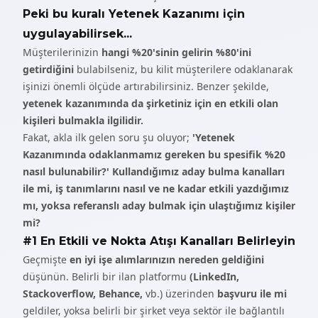
Peki bu kuralı Yetenek Kazanımı için
uygulayabilirsek...
Müşterilerinizin
hangi %20'sinin gelirin %80'ini
getirdiğini
bulabilseniz, bu kilit müşterilere odaklanarak
işinizi önemli ölçüde artırabilirsiniz. Benzer şekilde,
yetenek kazanımında da şirketiniz için en etkili olan
kişileri bulmakla ilgilidir.
Fakat, akla ilk gelen soru şu oluyor;
'Yetenek
Kazanımında odaklanmamız gereken bu spesifik %20
nasıl bulunabilir?' Kullandığımız aday bulma kanalları
ile mi, iş tanımlarını nasıl ve ne kadar etkili yazdığımız
mı, yoksa referanslı aday bulmak için ulaştığımız kişiler
mi?
#1 En Etkili ve Nokta Atışı Kanalları Belirleyin
Geçmişte
en iyi işe alımlarınızın nereden geldiğini
düşünün. Belirli bir ilan platformu
(
LinkedIn
,
Stackoverflow
,
Behance
,
vb.) üzerinden
başvuru ile mi
geldiler, yoksa belirli bir şirket veya sektör ile bağlantılı