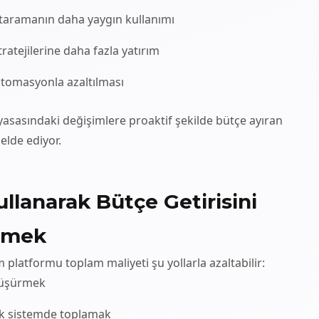
 taramanın daha yaygın kullanımı
tratejilerine daha fazla yatırım
otomasyonla azaltılması
yasasındaki değişimlere proaktif şekilde bütçe ayıran
 elde ediyor.
ullanarak Bütçe Getirisini
tmek
m platformu toplam maliyeti şu yollarla azaltabilir:
düşürmek
tek sistemde toplamak