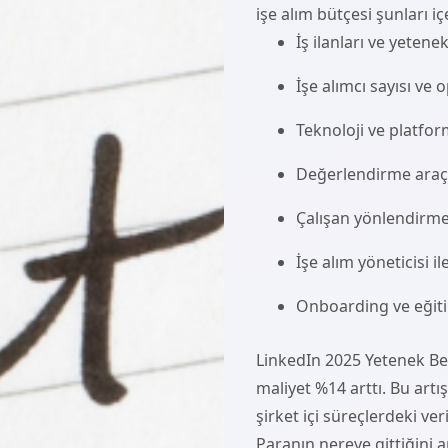
işe alım bütçesi şunları içe
İş ilanları ve yetene
İşe alımcı sayısı v
Teknoloji ve platfor
Değerlendirme araçla
Çalışan yönlendirme
İşe alım yöneticisi i
Onboarding ve eğiti
LinkedIn 2025 Yetenek Be
maliyet %14 arttı. Bu art
şirket içi süreçlerdeki veri
Paranın nereye gittiğini 