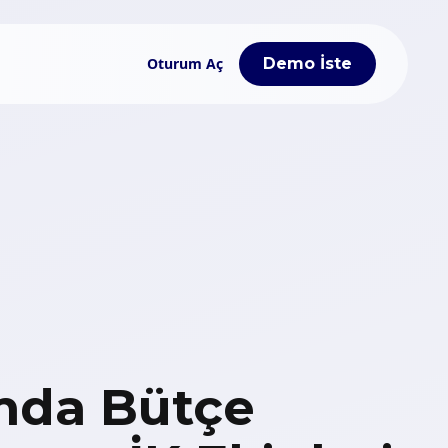
Oturum Aç
Demo İste
ımda Bütçe