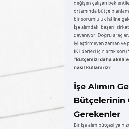
değişen çalışan beklentile
ortamında bütçe planlamas
bir sorumluluk hâline gel
İşe alımdaki başarı, şirke
dayanıyor: Doğru araçlara
iyileştirmeyen zaman ve p
İK liderleri için artık sor
“Bütçemizi daha akıllı v
nasıl kullanırız?”
İşe Alımın Ge
Bütçelerini
Gerekenler
Bir işe alım bütçesi yalnı