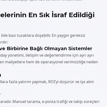
lerinin En Sık İsraf Edildiği
i bile bazı tuzaklara düşebilir. En yaygın gereksiz
rdır:
 ve Birbirine Bağlı Olmayan Sistemler
 aday yönetimi, iletişim ve değerlendirme için ayrı ayrı
nen maliyetlere hem de operasyonel verimsizliğe neden
ı
llara fazla yatırım yapmak, ROI’yi düşürür ve işe alım
r
paradır. Manuel tarama, e-posta trafiği ve takip süreçleri