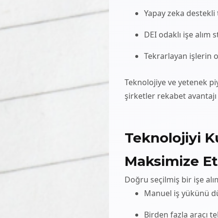
Yapay zeka destekli
DEI odaklı işe alım s
Tekrarlayan işlerin 
Teknolojiye ve yetenek pi
şirketler rekabet avantajı
Teknolojiyi K
Maksimize E
Doğru seçilmiş bir işe alı
Manuel iş yükünü 
Birden fazla aracı 