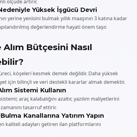
li ölçüde artırır.
 Nedeniyle Yüksek İşgücü Devri
şanın yerine yenisini bulmak yıllık maaşının 3 katına kadar
yapılandırılmış değerlendirme hayati önem taşır.
e Alım Bütçesini Nasıl
bilir?
süreci, köşeleri kesmek demek değildir. Daha yüksek
et için bilinçli ve veri destekli kararlar almak demektir.
 Alım Sistemi Kullanın
istemi; araç kalabalığını azaltır, yazılım maliyetlerini
 zamanını tasarruf ettirir.
 Bulma Kanallarına Yatırım Yapın
 en kaliteli adayları getiren ilan platformlarını
.