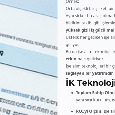
Örnek:
Orta ölçekli bir şirket, bi
Aynı şirket bu araç olma
bildirim takibi gibi işlem
yüksek gizli iş gücü mal
Üstelik her geciken işe al
geliyor.
Bu da işe alım teknolojil
etkin
hale getiriyor.
İşe alım teknolojileri bir 
sağlayan bir yatırımdır.
İK Teknoloj
Toplam Sahip Olma 
yanı sıra kurulum, e
ROI’yi Ölçün:
İşe al