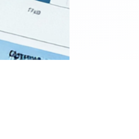
Çözümler
Hiroo
zeti
Yetenek Kazanımı Ekipleri
Hikayemiz
 Sistemi
İşe Alım Danışmanlık Firmaları
Kariyer
RM
Kurumsal Şirketler
Bize Ulaşı
Testler
Startuplar
Demo Gü
eri
Fiyatland