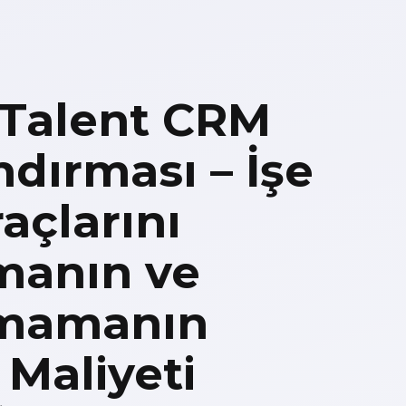
 Talent CRM
ndırması – İşe
açlarını
manın ve
nmamanın
Maliyeti