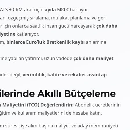
r ATS + CRM aracı için
ayda 500 €
harcıyor.
dan, özgeçmiş sıralama, mülakat planlama ve geri
ler için onlarca saatlik insan gücü harcayarak
çok daha
iyetine
katlanıyor.
ım,
binlerce Euro’luk üretkenlik kaybı
anlamına
erine yapılan yatırımı, uzun vadede
çok daha maliyet
gider değil;
verimlilik, kalite ve rekabet avantajı
ilerinde Akıllı Bütçeleme
Maliyetini (TCO) Değerlendirin:
Abonelik ücretlerinin
ğitim ve kullanım maliyetlerini de hesaba katın.
ım süresi, işe alım başına maliyet ve aday memnuniyeti