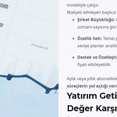
modeliyle çalışır.
Maliyeti etkileyen başlıca 
Şirket Büyüklüğü:
uzmanı sayısına göre
Özellik Seti:
Temel pl
seviye planlar anali
Destek ve Özelleşt
fiyatı etkileyebilir.
Aylık veya yıllık aboneli
süreçlerin yol açtığı ve
Yatırım Geti
Değer Karşı