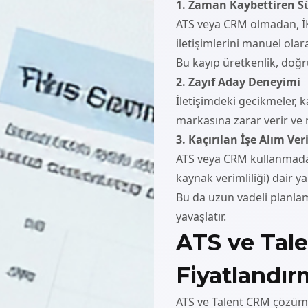
1. Zaman Kaybettiren Sü
ATS veya CRM olmadan, İK 
iletişimlerini manuel olar
Bu kayıp üretkenlik, do
2. Zayıf Aday Deneyimi
İletişimdeki gecikmeler, 
markasına zarar verir ve n
3. Kaçırılan İşe Alım Veri
ATS veya CRM kullanmadan,
kaynak verimliliği) dair ya
Bu da uzun vadeli planlama
yavaşlatır.
ATS ve Tale
Fiyatlandır
ATS ve Talent CRM çözüml