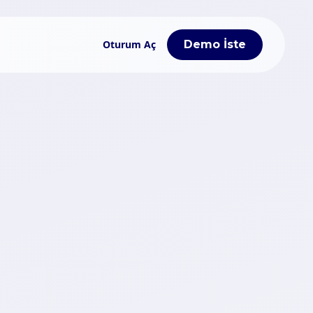
Oturum Aç
Demo İste