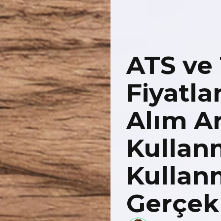
ATS ve
Fiyatla
Alım Ar
Kullan
Kulla
Gerçek 