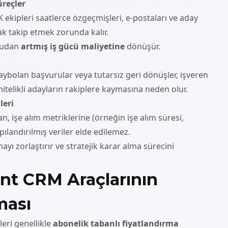
reçler
ekipleri saatlerce özgeçmişleri, e-postaları ve aday
ak takip etmek zorunda kalır.
ğrudan
artmış iş gücü maliyetine
dönüşür.
kaybolan başvurular veya tutarsız geri dönüşler, işveren
itelikli adayların rakiplere kaymasına neden olur.
leri
 işe alım metriklerine (örneğin işe alım süresi,
pılandırılmış veriler elde edilemez.
yı zorlaştırır ve stratejik karar alma sürecini
nt CRM Araçlarının
ması
eri genellikle
abonelik tabanlı fiyatlandırma