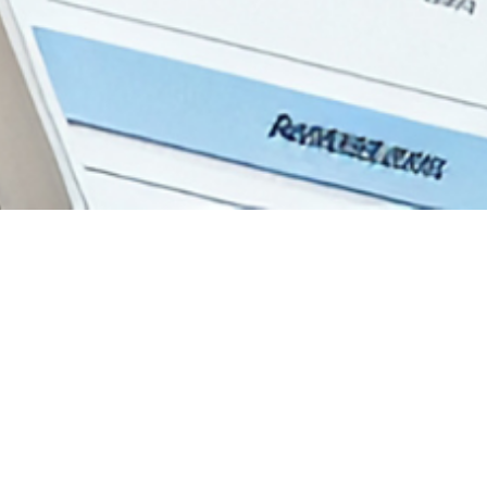
Ürün
Platform Ö
Aday Takip
Demo İste
Yetenek C
HirooMind 
AI Çözüml